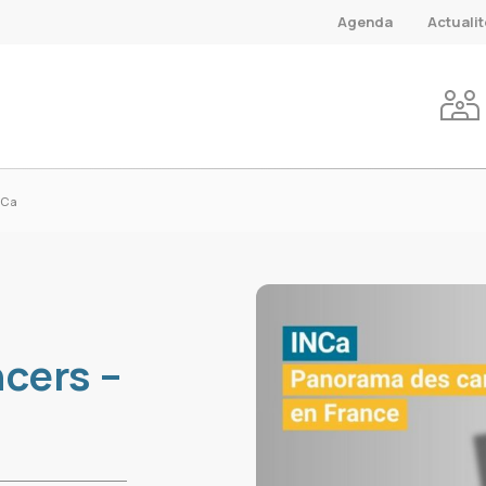
Agenda
Actuali
NCa
cers –