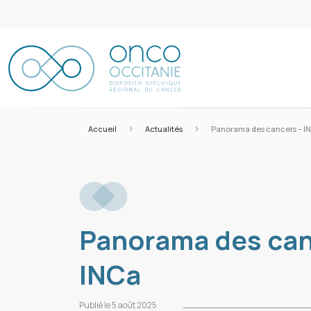
>
>
Accueil
Actualités
Panorama des cancers – I
Panorama des can
INCa
Publié le 5 août 2025