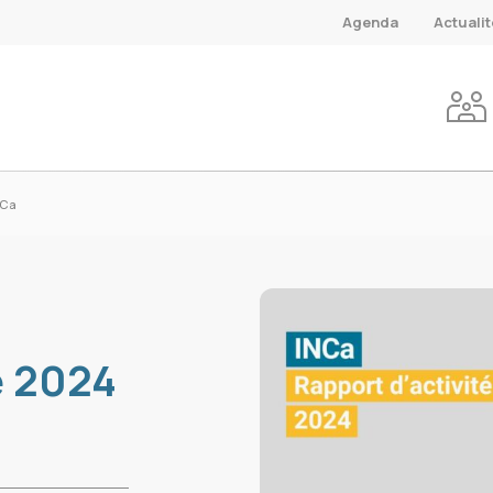
Agenda
Actuali
NCa
é 2024