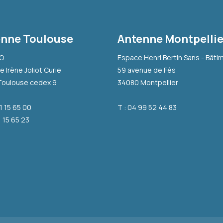
nne Toulouse
Antenne Montpellie
-O
Espace Henri Bertin Sans - Bâti
e Irène Joliot Curie
59 avenue de Fès
Toulouse cedex 9
34080 Montpellier
31 15 65 00
T : 04 99 52 44 83
1 15 65 23