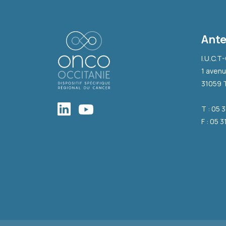
Ante
I.U.C.T
1 avenu
31059 
T : 05 
F : 05 3