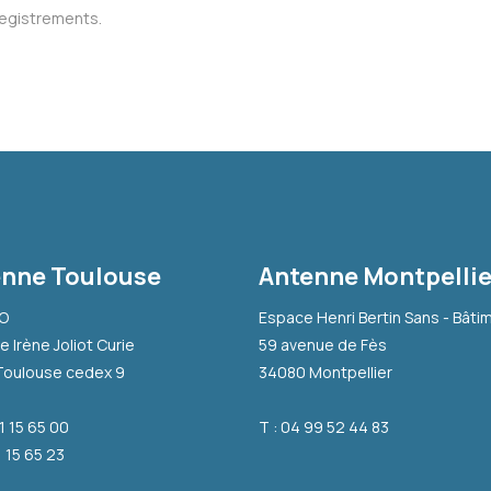
registrements.
nne Toulouse
Antenne Montpellie
-O
Espace Henri Bertin Sans - Bâti
e Irène Joliot Curie
59 avenue de Fès
Toulouse cedex 9
34080 Montpellier
31 15 65 00
T : 04 99 52 44 83
1 15 65 23