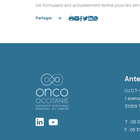
Ce formulaire est actuellement fermé pour les en
Partager
Ante
I.U.C.T
1 avenu
31059 
T : 05 
F : 05 3