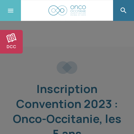
DCC
Inscription
Convention 2023 :
Onco-Occitanie, les
5 ans