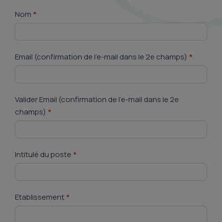
Onco-
Nom
*
Occitanie,
les
5
ans
Email (confirmation de l’e-mail dans le 2e champs)
*
Valider Email (confirmation de l’e-mail dans le 2e
champs)
*
Intitulé du poste
*
Etablissement
*