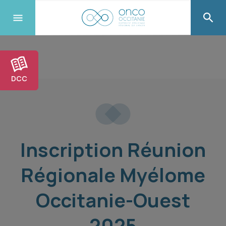
DCC
Inscription Réunion
Régionale Myélome
Occitanie-Ouest
2025