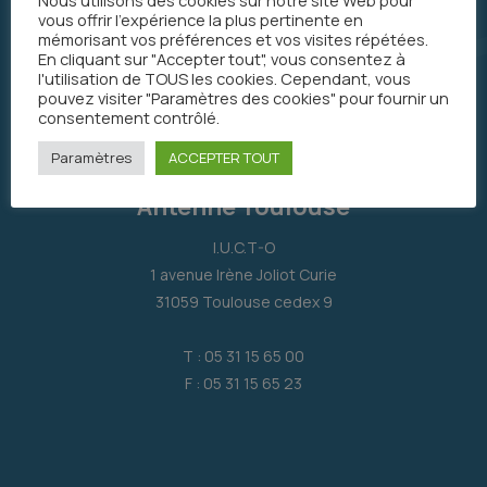
Nous utilisons des cookies sur notre site Web pour
vous offrir l'expérience la plus pertinente en
mémorisant vos préférences et vos visites répétées.
En cliquant sur "Accepter tout", vous consentez à
l'utilisation de TOUS les cookies. Cependant, vous
pouvez visiter "Paramètres des cookies" pour fournir un
consentement contrôlé.
Paramètres
ACCEPTER TOUT
Antenne Toulouse
I.U.C.T-O
1 avenue Irène Joliot Curie
31059 Toulouse cedex 9
T : 05 31 15 65 00
F : 05 31 15 65 23