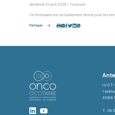
Vendredi 10 avril 2026 / Toulouse
Ce formulaire est actuellement fermé pour les en
Partager
Ante
I.U.C.T
1 avenu
31059 
T : 05 