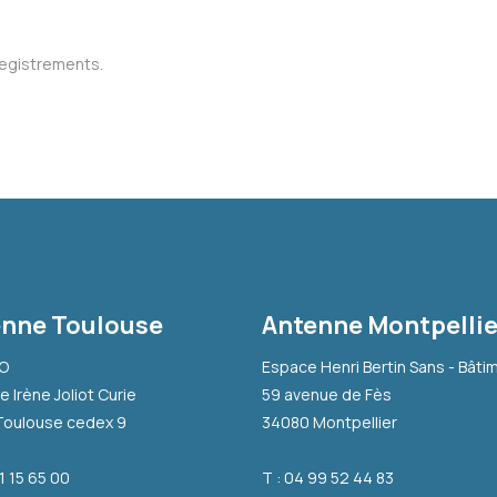
registrements.
nne Toulouse
Antenne Montpellie
-O
Espace Henri Bertin Sans - Bâti
e Irène Joliot Curie
59 avenue de Fès
Toulouse cedex 9
34080 Montpellier
31 15 65 00
T : 04 99 52 44 83