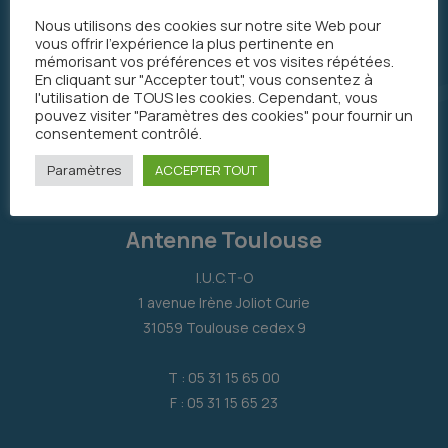
Nous utilisons des cookies sur notre site Web pour
vous offrir l'expérience la plus pertinente en
mémorisant vos préférences et vos visites répétées.
En cliquant sur "Accepter tout", vous consentez à
l'utilisation de TOUS les cookies. Cependant, vous
pouvez visiter "Paramètres des cookies" pour fournir un
consentement contrôlé.
Paramètres
ACCEPTER TOUT
Antenne Toulouse
I.U.C.T-O
1 avenue Irène Joliot Curie
31059 Toulouse cedex 9
T : 05 31 15 65 00
F : 05 31 15 65 23