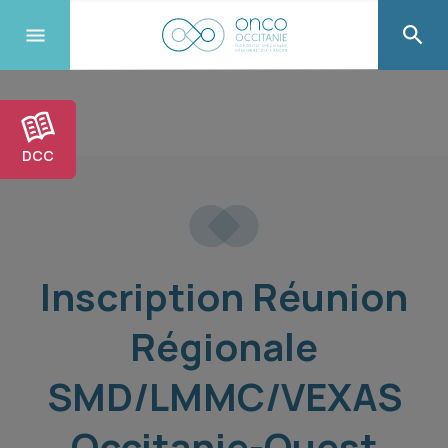
DCC
Inscription Réunion
Régionale
SMD/LMMC/VEXAS
Occitanie-Ouest