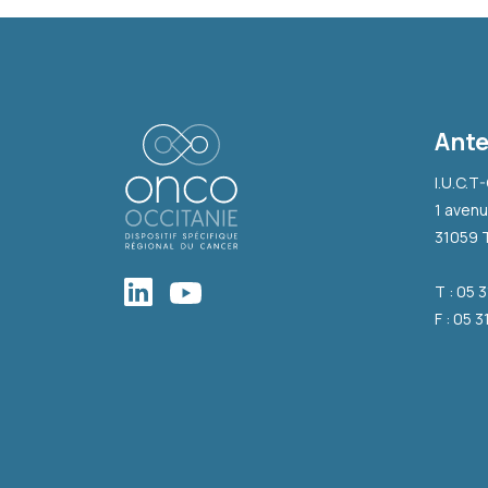
Ante
I.U.C.T
1 avenu
31059 
T : 05 
F : 05 3