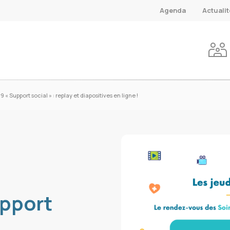
Agenda
Actuali
 Support social » : replay et diapositives en ligne !
upport