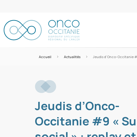
>
>
Accueil
Actualités
Jeudis d’Onco-Occitanie #9 «
Jeudis d’Onco-
Occitanie #9 « S
social » : replay et