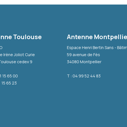
nne Toulouse
Antenne Montpellie
-O
Espace Henri Bertin Sans - Bâti
e Irène Joliot Curie
59 avenue de Fès
Toulouse cedex 9
34080 Montpellier
31 15 65 00
T : 04 99 52 44 83
1 15 65 23