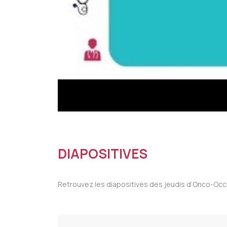
DIAPOSITIVES
Retrouvez les diapositives des jeudis d’Onco-Occit