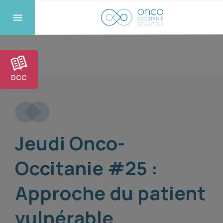
DCC
Jeudi Onco-
Occitanie #25 :
Approche du patient
vulnérable