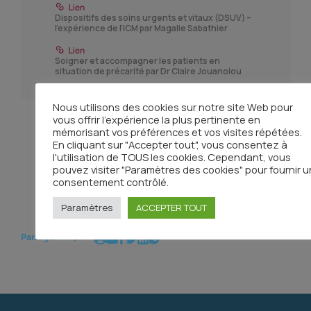
Dispositifs des soins urgents et vitaux (DSUV) –
l'expérience de l'ICM par Magalie Sabathier
Soigner et accompagner les patients en
situation de précarité par Dr Claire Jouanolou
Nous utilisons des cookies sur notre site Web pour
vous offrir l'expérience la plus pertinente en
mémorisant vos préférences et vos visites répétées.
En cliquant sur "Accepter tout", vous consentez à
l'utilisation de TOUS les cookies. Cependant, vous
pouvez visiter "Paramètres des cookies" pour fournir u
Toutes les actualités
consentement contrôlé.
Paramètres
ACCEPTER TOUT
Partager