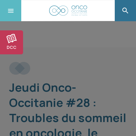
DCC
Jeudi Onco-
Occitanie #28 :
Troubles du sommeil
en oncologie, le