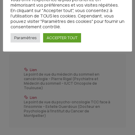
mémorisant vos préférences et vos visites répétées.
En cliquant sur "Accepter tout", vous consentez à
l'utilisation de TOUS les cookies. Cependant, vous
pouvez visiter "Paramètres des cookies" pour fournir un
consentement contrôlé.
Paramètres
ACCEPTER TOUT
Le point de vue du médecin du sommeil en
cancérologie – Pierre Rigal (Psychiatre et
Médecin du sommeil – IUCT Oncopole de
Toulouse)
Le point de vue du psycho-oncologie TCC face à
l’insomnie – Estelle Guerdoux (Docteur en
Psychologie à l’Institut du Cancer de
Montpellier)