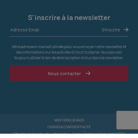
S'inscrire à la newsletter
Votre adresse e-mail est utilisée pour vous envoyer notre newsletter et
des informations sur les activités d'Onco Occitanie. Vous pouvez
toujours utiliser le lien de désinscription inclus dans la newsletter.
Nous contacter
MENTIONS LÉGALES
COOKIES & CONFIDENTIALITÉ
Site réalisé par
Intuitiv-Interactive
- Onco-Occitanie Copyright 2022