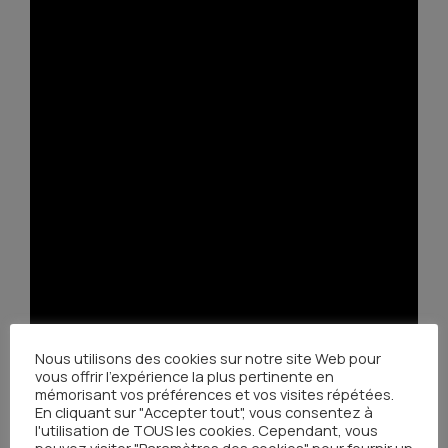
Nous utilisons des cookies sur notre site Web pour
vous offrir l'expérience la plus pertinente en
mémorisant vos préférences et vos visites répétées.
En cliquant sur "Accepter tout", vous consentez à
l'utilisation de TOUS les cookies. Cependant, vous
pouvez visiter "Paramètres des cookies" pour fournir un