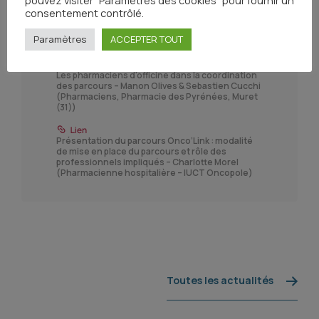
consentement contrôlé.
Paramètres
ACCEPTER TOUT
Les pharmaciens d'officine dans la coordination
des parcours – Manon Olives & Sebastien Cucchi
(Pharmaciens, Pharmacie des Pyrénées, Muret
(31))
Présentation du parcours Onco’Link : modalité
de mise en place du parcours et rôle des
professionnels impliqués – Charlotte Morel
(Pharmacienne hospitalière – IUCT Oncopole)
Toutes les actualités