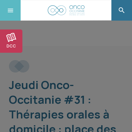
DCC
Jeudi Onco-
Occitanie #31 :
Thérapies orales à
domicile : place des