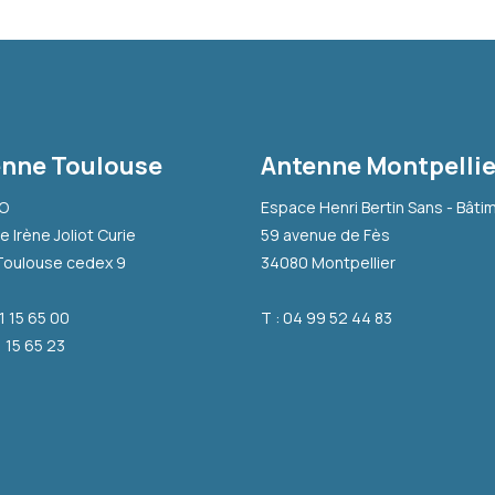
nne Toulouse
Antenne Montpellie
-O
Espace Henri Bertin Sans - Bâti
e Irène Joliot Curie
59 avenue de Fès
Toulouse cedex 9
34080 Montpellier
31 15 65 00
T : 04 99 52 44 83
1 15 65 23