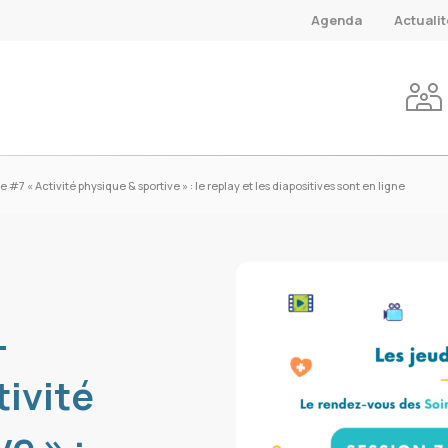
Agenda
Actuali
#7 « Activité physique & sportive » : le replay et les diapositives sont en ligne
-
tivité
e » :