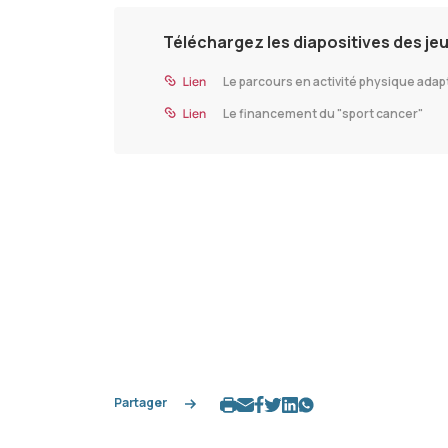
Téléchargez les diapositives des je
Le parcours en activité physique adap
Le financement du "sport cancer"
Partager