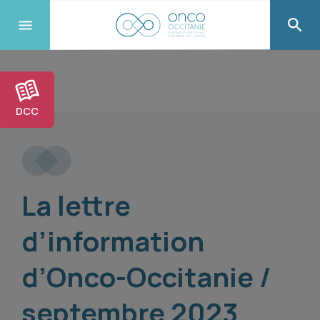
DCC
La lettre
d’information
d’Onco-Occitanie /
septembre 2023