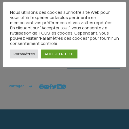
Nous utilisons des cookies sur notre site Web pour
Il se peut que notre lettre arrive dans vos courriers
vous offrir l'expérience la plus pertinente en
indésirables, pensez à regarder et à basculer le mail
mémorisant vos préférences et vos visites répétées.
dans votre boite de réception pour le recevoir
En cliquant sur "Accepter tout", vous consentez à
l'utilisation de TOUS les cookies. Cependant, vous
automatiquement par la suite.
pouvez visiter "Paramètres des cookies" pour fournir un
consentement contrôlé.
Paramètres
ACCEPTER TOUT
Toutes les actualités
Partager