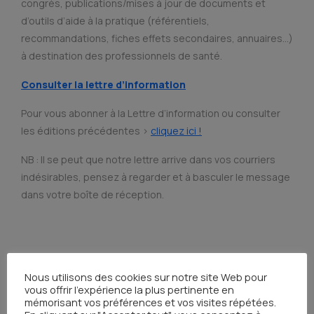
congrès, publications/mises à jour de documents et
d’outils d’aide à la pratique (référentiels,
recommandations, fiches effets secondaires, annuaires…)
à destination des professionnels de santé.
Consulter la lettre
d’information
Pour vous abonner à la Lettre d’information ou consulter
les éditions précédentes >
cliquez ici !
NB : Il se peut que notre lettre arrive dans vos courriers
indésirables, pensez à regarder et à basculer le message
dans votre boîte de réception.
Nous utilisons des cookies sur notre site Web pour
vous offrir l'expérience la plus pertinente en
mémorisant vos préférences et vos visites répétées.