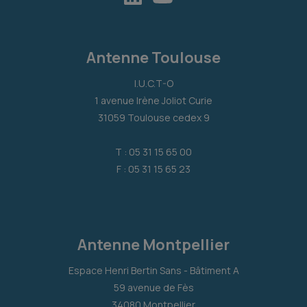
Antenne Toulouse
I.U.C.T-O
1 avenue Irène Joliot Curie
31059 Toulouse cedex 9
T : 05 31 15 65 00
F : 05 31 15 65 23
Antenne Montpellier
Espace Henri Bertin Sans - Bâtiment A
59 avenue de Fès
34080 Montpellier