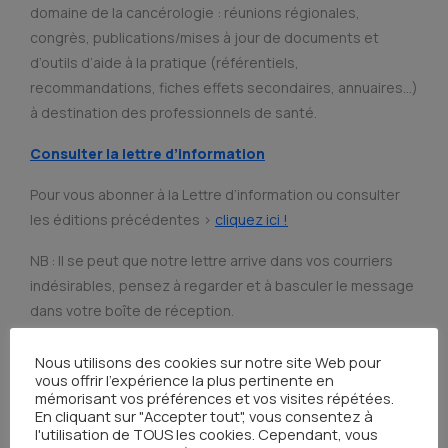
domaine de la cancérologie : réunions régionales,
congrès, publications/mises à jour de documents et
d’outils d’aide à la pratique (référentiels,
recommandations, fiches effets secondaires, annuaires…)
à destination des professionnels de santé.
Consulter la lettre d’information
Pour vous abonner à la Lettre d’information ou consulter
les éditions précédentes >
cliquez ici !
NB : Il se peut que notre lettre arrive dans vos courriers
indésirables, pensez à regarder et à basculer le message
dans votre boîte de réception.
Nous utilisons des cookies sur notre site Web pour
vous offrir l'expérience la plus pertinente en
mémorisant vos préférences et vos visites répétées.
Toutes les actualités
En cliquant sur "Accepter tout", vous consentez à
l'utilisation de TOUS les cookies. Cependant, vous