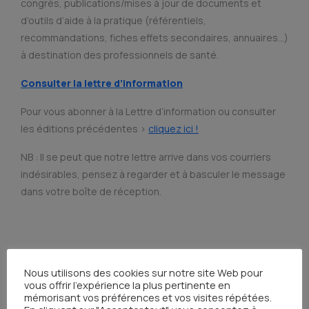
congrès, publications/mises à jour de documents et
d’outils d’aide à la pratique (référentiels,
recommandations, fiches effets secondaires, annuaires…)
à destination des professionnels de santé.
Consulter la lettre
d’information
Pour vous abonner à la Lettre d’information ou consulter
les éditions précédentes >
cliquez ici !
NB : Il se peut que notre lettre arrive dans vos courriers
indésirables, pensez à regarder et à basculer le message
dans votre boîte de réception.
Nous utilisons des cookies sur notre site Web pour
vous offrir l'expérience la plus pertinente en
mémorisant vos préférences et vos visites répétées.