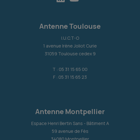
Antenne Toulouse
I.U.C.T-O
1 avenue Irène Joliot Curie
31059 Toulouse cedex 9
T : 05 31 15 65 00
F : 05 31 15 65 23
Antenne Montpellier
Espace Henri Bertin Sans - Bâtiment A
59 avenue de Fès
34080 Montpellier