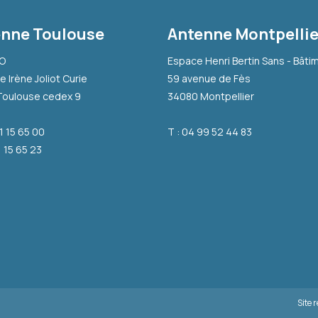
nne Toulouse
Antenne Montpellie
-O
Espace Henri Bertin Sans - Bâti
e Irène Joliot Curie
59 avenue de Fès
Toulouse cedex 9
34080 Montpellier
31 15 65 00
T : 04 99 52 44 83
1 15 65 23
Site 