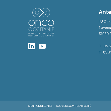
Ante
I.U.C.T
1 avenu
31059 
T : 05 
F : 05 3
MENTIONS LÉGALES
COOKIES & CONFIDENTIALITÉ