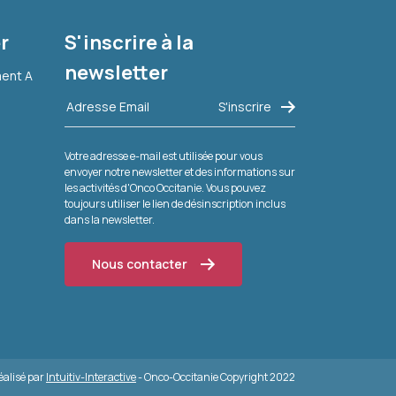
r
S'inscrire à la
newsletter
ment A
Votre adresse e-mail est utilisée pour vous
envoyer notre newsletter et des informations sur
les activités d'Onco Occitanie. Vous pouvez
toujours utiliser le lien de désinscription inclus
dans la newsletter.
Nous contacter
réalisé par
Intuitiv-Interactive
- Onco-Occitanie Copyright 2022