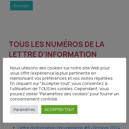
TOUS LES NUMÉROS DE LA
LETTRE D’INFORMATION
ONCO-OCCITANIE
Nous utilisons des cookies sur notre site Web pour
ONCOGÉRIATRIE
vous offrir l'expérience la plus pertinente en
mémorisant vos préférences et vos visites répétées.
En cliquant sur "Accepter tout", vous consentez à
l'utilisation de TOUS les cookies. Cependant, vous
Lettre d’information Oncogériatrie #10 | Juin 2026
pouvez visiter "Paramètres des cookies" pour fournir un
consentement contrôlé.
Lettre d’information Oncogériatrie #9 | Mars 2026
Lettre d’information Oncogériatrie #8 | Octobre 2025
Paramètres
ACCEPTER TOUT
Lettre d’information Oncogériatrie #7 | Mai 2025
Lettre d’information Oncogériatrie #6 | Février 2025
Lettre d’information Oncogériatrie #6 | Octobre 2024