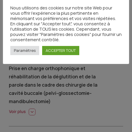
Nous utilisons des cookies sur notre site Web pour
vous offrir l'expérience la plus pertinente en
mémorisant vos préférences et vos visites répétées.
En cliquant sur "Accepter tout", vous consentez à
l'utilisation de TOUS les cookies. Cependant, vous
pouvez visiter "Paramètres des cookies" pour fournir un
consentement contrôlé.
FORMATIONS 2025
Paramètres
ACCEPTER TOUT
Prise en charge orthophonique et
réhabilitation de la déglutition et de la
parole dans le cadre des chirurgie de la
cavité buccale (pelvi-glossectomie-
mandibulectomie)