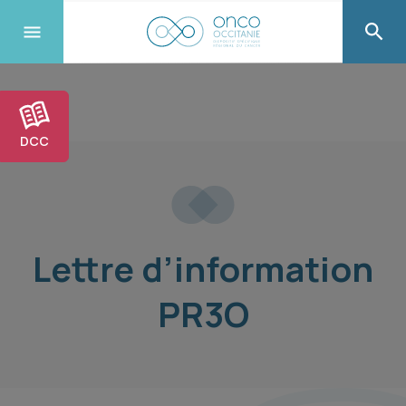
DCC
Lettre d’information
PR3O