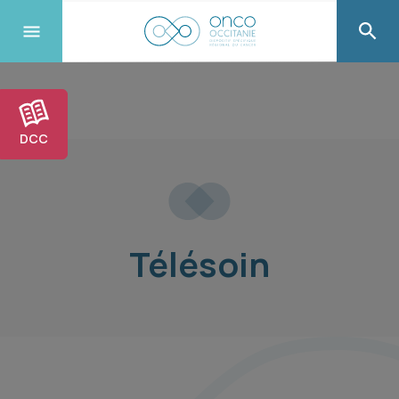
DCC
Télésoin