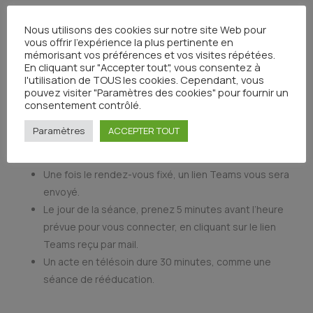
PROCÉDURE À SUIVRE
Nous utilisons des cookies sur notre site Web pour
La séance est facturée au tarif habituel par
vous offrir l'expérience la plus pertinente en
l’orthophoniste libéral.
mémorisant vos préférences et vos visites répétées.
En cliquant sur "Accepter tout", vous consentez à
Préciser le nom et prénom du patient (ou numéro de
l'utilisation de TOUS les cookies. Cependant, vous
dossier).
pouvez visiter "Paramètres des cookies" pour fournir un
Indiquez le motif de votre demande de consultation
consentement contrôlé.
(point technique…).
Paramètres
ACCEPTER TOUT
L’orthophoniste hospitalier qui reçoit habituellement
votre patient vous proposera un horaire.
Une fois le rendez-vous fixé, un lien Teams vous sera
envoyé.
Le jour de la séance, prenez 5 minutes avant l’heure
prévue pour vous connecter, en cliquant sur le lien
Teams reçu par mail.
Un acte en télésoin dure 30 minutes, comme une
séance de rééducation.