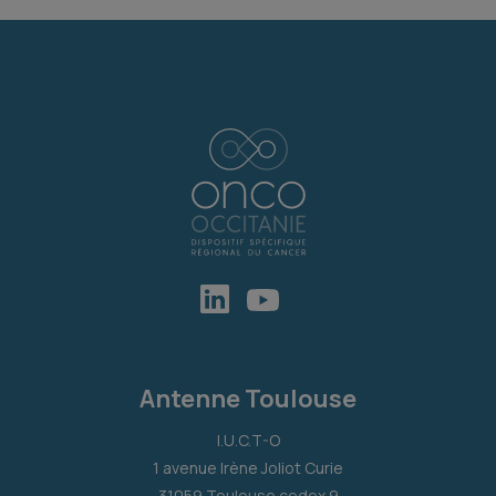
Antenne Toulouse
I.U.C.T-O
1 avenue Irène Joliot Curie
31059 Toulouse cedex 9