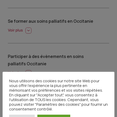
Se former aux soins palliatifs en Occitanie
Participer à des évènements en soins
palliatifs Occitanie
Nous utilisons des cookies sur notre site Web pour
vous offrir l'expérience la plus pertinente en
mémorisant vos préférences et vos visites répétées.
En cliquant sur "Accepter tout", vous consentez à
Accéder à l’Espace de Réflexion Éthique en
l'utilisation de TOUS les cookies. Cependant, vous
pouvez visiter "Paramètres des cookies" pour fournir un
Occitanie
consentement contrôlé.