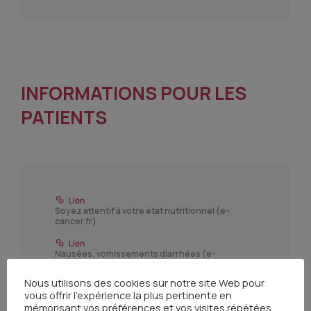
INFORMATIONS POUR LES
PATIENTS
Soyez attentif à votre état nutritionnel (e-
cancer.fr)
Nausées, vomissements diarrhées (e-
cancer.fr)
Nous utilisons des cookies sur notre site Web pour
vous offrir l'expérience la plus pertinente en
mémorisant vos préférences et vos visites répétées.