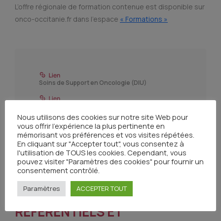
L’offre régionale de formation contenue est disponible sur
onco-occitanie.fr dans l’espace
« Formations »
Soins de Support en Oncologie (DIU)
Soins palliatifs et accompagnement (DU)
Nous utilisons des cookies sur notre site Web pour
vous offrir l'expérience la plus pertinente en
Annonce en cancérologie
mémorisant vos préférences et vos visites répétées.
En cliquant sur "Accepter tout", vous consentez à
l'utilisation de TOUS les cookies. Cependant, vous
Intégration des soins de support dans les
parcours de soins en oncologie
pouvez visiter "Paramètres des cookies" pour fournir un
consentement contrôlé.
Paramètres
ACCEPTER TOUT
RÉFÉRENTIELS ET