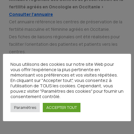
fertilité agréés en Oncologie en Occitanie >
Consulter l’annuaire
Cet annuaire référence les centres de préservation de la
fertilité masculine et féminine agréés en Occitanie.
Des fiches de liaisons régionales ont été réalisées pour
faciliter l’orientation des patientes et patients vers les
centres.
Annuaire régionale des Centres de Ressources
Nous utilisons des cookies sur notre site Web pour
vous offrir l'expérience la plus pertinente en
Biologiques (CRB) de la région Occitanie >
Consulter
mémorisant vos préférences et vos visites répétées.
l’annuaire
En cliquant sur "Accepter tout", vous consentez à
l'utilisation de TOUS les cookies. Cependant, vous
Cette annuaire référence les Centres de Ressources
pouvez visiter "Paramètres des cookies" pour fournir un
Biologiques (CRB) de la région Occitanie. Contient les
consentement contrôlé.
adresses mails de contact des CRB et le lien vers leur
Paramètres
ACCEPTER TOUT
formulaire de demande de ressources biologiques.