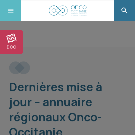
DCC
Dernières mise à
jour – annuaire
régionaux Onco-
Occitanie