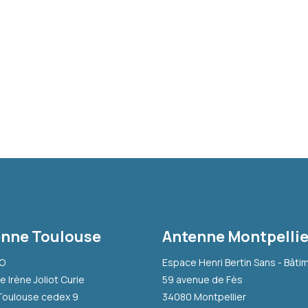
nne Toulouse
Antenne Montpellie
-O
Espace Henri Bertin Sans - Bâti
e Irène Joliot Curie
59 avenue de Fès
Toulouse cedex 9
34080 Montpellier