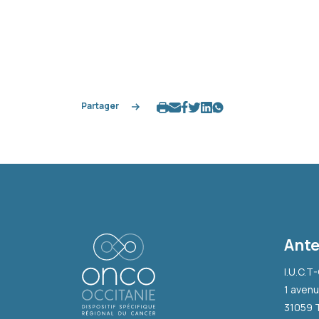
Partager
Ante
I.U.C.T
1 avenu
31059 