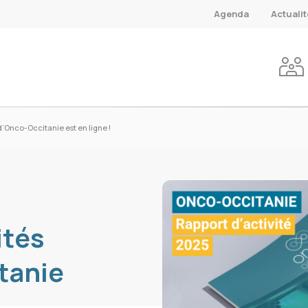
Agenda
Actuali
 d’Onco-Occitanie est en ligne !
ités
tanie