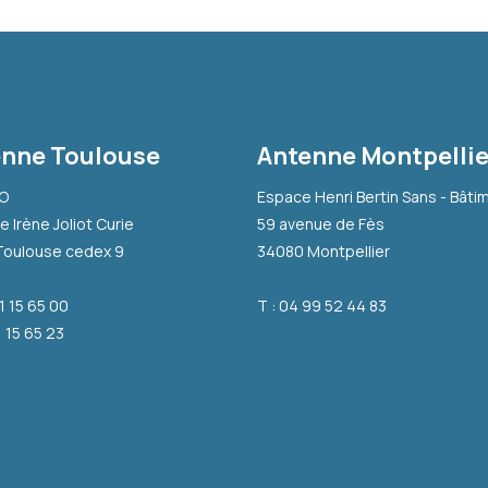
nne Toulouse
Antenne Montpellie
-O
Espace Henri Bertin Sans - Bâti
e Irène Joliot Curie
59 avenue de Fès
Toulouse cedex 9
34080 Montpellier
31 15 65 00
T : 04 99 52 44 83
1 15 65 23