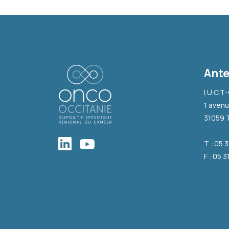
Ante
I.U.C.T
1 avenu
31059 
T : 05 
F : 05 3