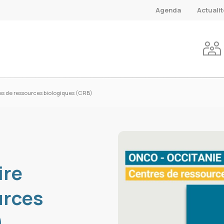
Agenda
Actuali
es de ressources biologiques (CRB)
ire
urces
)