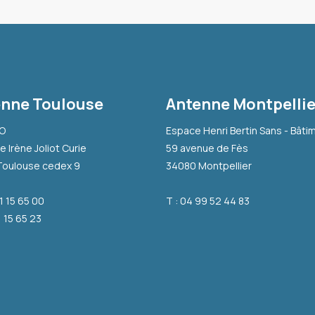
nne Toulouse
Antenne Montpellie
-O
Espace Henri Bertin Sans - Bâti
e Irène Joliot Curie
59 avenue de Fès
Toulouse cedex 9
34080 Montpellier
31 15 65 00
T : 04 99 52 44 83
1 15 65 23