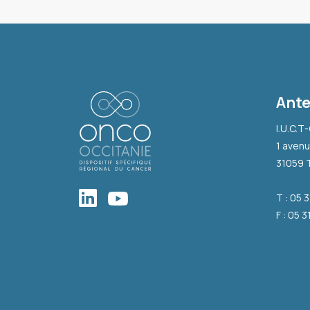
Ante
I.U.C.T
1 avenu
31059 
T : 05 
F : 05 3