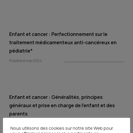
Enfant et cancer : Perfectionnement sur le
traitement médicamenteux anti-cancéreux en
pédiatrie*
Publié le 6 mai 2024
Enfant et cancer : Généralités, principes
généraux et prise en charge de l’enfant et des
parents
Publié le 18 avril 2024
Nous utilisons des cookies sur notre site Web pour