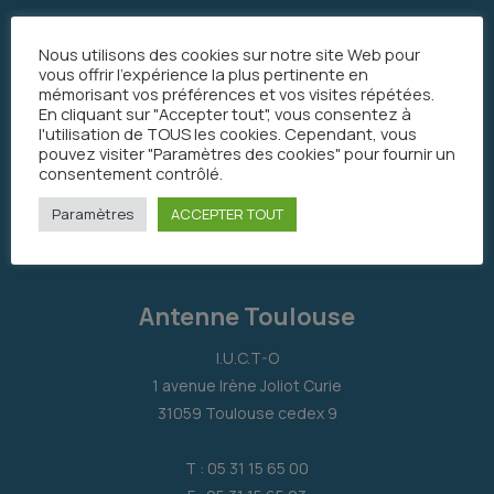
Nous utilisons des cookies sur notre site Web pour
vous offrir l'expérience la plus pertinente en
mémorisant vos préférences et vos visites répétées.
En cliquant sur "Accepter tout", vous consentez à
l'utilisation de TOUS les cookies. Cependant, vous
pouvez visiter "Paramètres des cookies" pour fournir un
consentement contrôlé.
Paramètres
ACCEPTER TOUT
Antenne Toulouse
I.U.C.T-O
1 avenue Irène Joliot Curie
31059 Toulouse cedex 9
T : 05 31 15 65 00