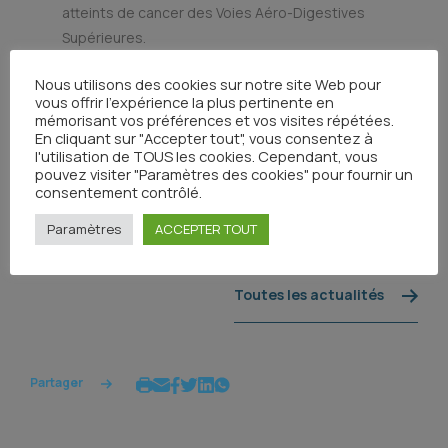
atteints de cancer des Voies Aéro-Digestives
Supérieures.
Accéder à la plateforme
Nous utilisons des cookies sur notre site Web pour
vous offrir l'expérience la plus pertinente en
Le référentiel national de traitement des
mémorisant vos préférences et vos visites répétées.
carcinomes épidermoïdes des voies aérodigestives
En cliquant sur "Accepter tout", vous consentez à
supérieurs (société française d’ORL et de chirurgie
l'utilisation de TOUS les cookies. Cependant, vous
pouvez visiter "Paramètres des cookies" pour fournir un
de la face et du cou).
consentement contrôlé.
Consulter le référentiel
Paramètres
ACCEPTER TOUT
Toutes les actualités
Partager