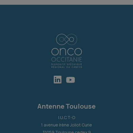
Antenne Toulouse
I.U.C.T-O
1 avenue Irène Joliot Curie
31059 Toulouse cedex 9