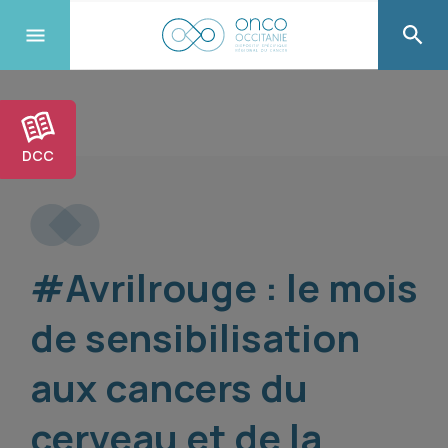
DCC
#Avrilrouge : le mois
de sensibilisation
aux cancers du
cerveau et de la