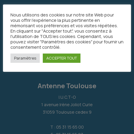
Nous utilisons des cookies sur notre site Web pour
vous offrir l'expérience la plus pertinente en
mémorisant vos préférences et vos visites répétées.
En cliquant sur "Accepter tout", vous consentez à
l'utilisation de TOUS les cookies. Cependant, vous
pouvez visiter "Paramètres des cookies" pour fournir un
consentement contrôlé.
Paramètres
ACCEPTER TOUT
Antenne Toulouse
I.U.C.T-O
1 avenue Irène Joliot Curie
31059 Toulouse cedex 9
T : 05 31 15 65 00