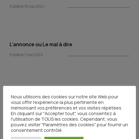
Publié le 13 mai 2024
L’annonce ou Le mal à dire
Publié le 7 mai 2024
Nous utilisons des cookies sur notre site Web pour
vous offrir l'expérience la plus pertinente en
mémorisant vos préférences et vos visites répétées.
En cliquant sur "Accepter tout", vous consentez à
l'utilisation de TOUS les cookies. Cependant, vous
Partager
pouvez visiter "Paramètres des cookies" pour fournir un
consentement contrôlé.