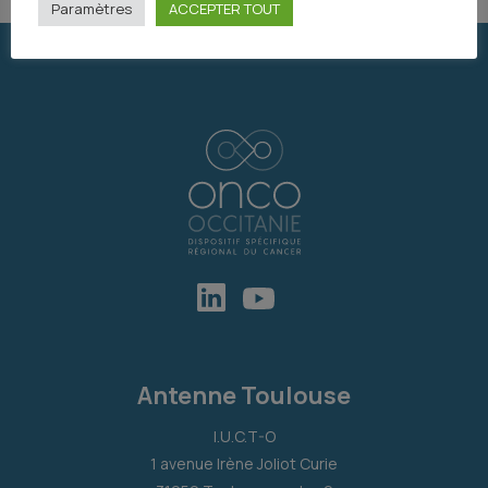
Paramètres
ACCEPTER TOUT
Antenne Toulouse
I.U.C.T-O
1 avenue Irène Joliot Curie