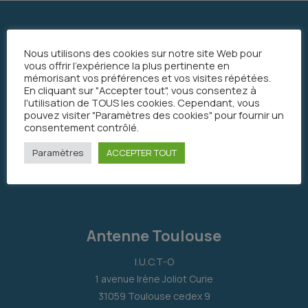
Nous utilisons des cookies sur notre site Web pour
vous offrir l'expérience la plus pertinente en
mémorisant vos préférences et vos visites répétées.
En cliquant sur "Accepter tout", vous consentez à
l'utilisation de TOUS les cookies. Cependant, vous
pouvez visiter "Paramètres des cookies" pour fournir un
consentement contrôlé.
Paramètres
ACCEPTER TOUT
Antenne Toulouse
I.U.C.T-O
1 avenue Irène Joliot Curie
31059 Toulouse cedex 9