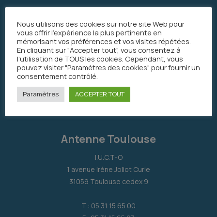
Nous utilisons des cookies sur notre site Web pour
vous offrir l'expérience la plus pertinente en
mémorisant vos préférences et vos visites répétées.
En cliquant sur "Accepter tout", vous consentez à
l'utilisation de TOUS les cookies. Cependant, vous
pouvez visiter "Paramètres des cookies" pour fournir un
consentement contrôlé.
Paramètres
ACCEPTER TOUT
Antenne Toulouse
I.U.C.T-O
1 avenue Irène Joliot Curie
31059 Toulouse cedex 9
T : 05 31 15 65 00