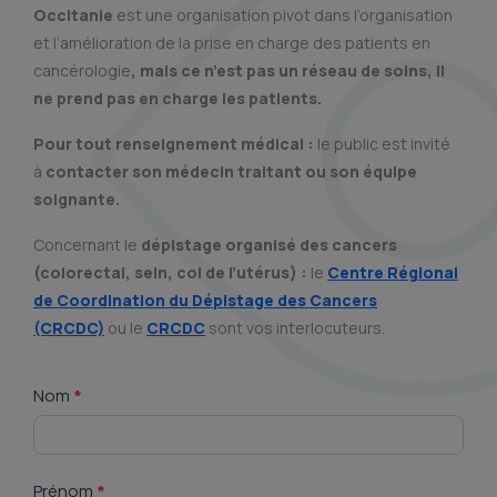
Occitanie
est une organisation pivot dans l’organisation
et l’amélioration de la prise en charge des patients en
cancérologie
, mais ce n’est pas un réseau de soins, il
ne prend pas en charge les patients.
Pour tout renseignement médical :
le public est invité
à
contacter son médecin traitant ou son équipe
soignante.
Concernant le
dépistage organisé des cancers
(colorectal, sein, col de l’utérus) :
le
Centre Régional
de Coordination du Dépistage des Cancers
(CRCDC)
ou le
CRCDC
sont vos interlocuteurs.
Contact
Nom
*
Prénom
*