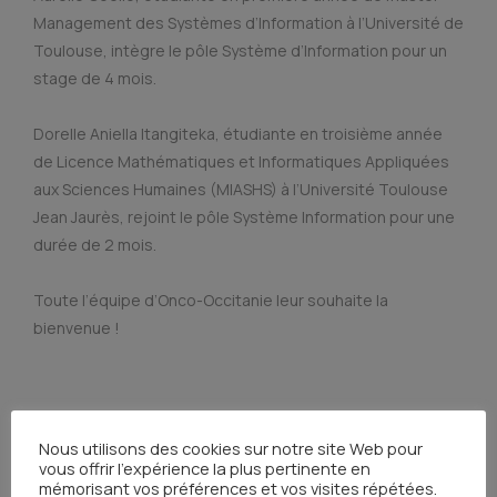
Management des Systèmes d’Information à l’Université de
Toulouse, intègre le pôle Système d’Information pour un
stage de 4 mois.
Dorelle Aniella Itangiteka, étudiante en troisième année
de Licence Mathématiques et Informatiques Appliquées
aux Sciences Humaines (MIASHS) à l’Université Toulouse
Jean Jaurès, rejoint le pôle Système Information pour une
durée de 2 mois.
Toute l’équipe d’Onco-Occitanie leur souhaite la
bienvenue !
Nous utilisons des cookies sur notre site Web pour
vous offrir l'expérience la plus pertinente en
mémorisant vos préférences et vos visites répétées.