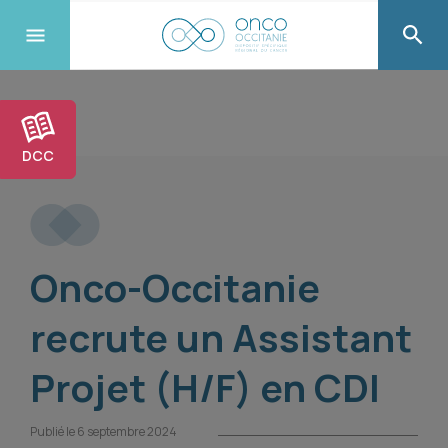
DCC
Onco-Occitanie
recrute un Assistant
Projet (H/F) en CDI
Publié le 6 septembre 2024