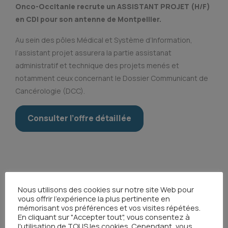
Onco-Occitanie recrute un ASSISTANT PROJET (H/F)
en CDI pour son antenne de Montpellier.
Au sein des pôles Médical et Système d’Information,
l’assistant projet assurera la partie assistanat
administratif et technique des projets menés et
notamment ceux concernant le Dossier Communicant de
Cancérologie (DCC).
Consulter l’offre détaillée
Nous utilisons des cookies sur notre site Web pour
vous offrir l'expérience la plus pertinente en
mémorisant vos préférences et vos visites répétées.
Toutes les actualités
En cliquant sur "Accepter tout", vous consentez à
l'utilisation de TOUS les cookies. Cependant, vous