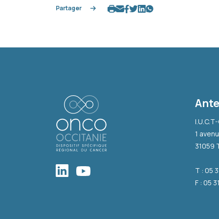
Partager
Ante
I.U.C.T
1 avenu
31059 
T : 05 
F : 05 3