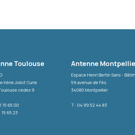
nne Toulouse
Antenne Montpellie
-O
Espace Henri Bertin Sans - Bâti
e Irène Joliot Curie
59 avenue de Fès
Toulouse cedex 9
34080 Montpellier
31 15 65 00
T : 04 99 52 44 83
1 15 65 23