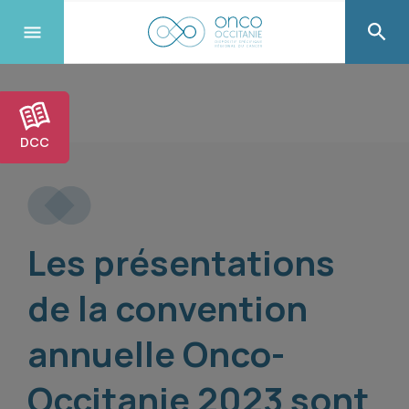
DCC
Les présentations
de la convention
annuelle Onco-
Occitanie 2023 sont