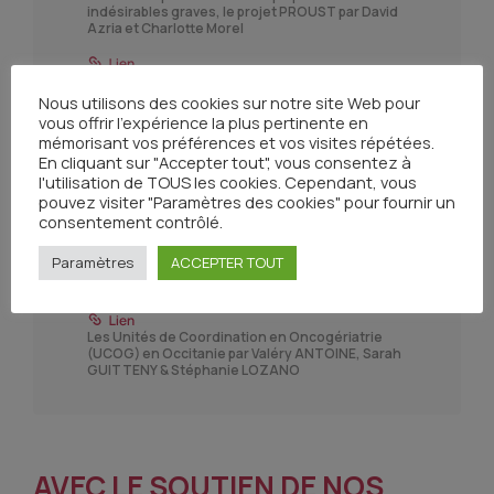
indésirables graves, le projet PROUST par David
Azria et Charlotte Morel
Les réseaux de pédiatrie en Occitanie par Anne-
Isabelle BERTOZZI
Nous utilisons des cookies sur notre site Web pour
vous offrir l'expérience la plus pertinente en
mémorisant vos préférences et vos visites répétées.
Le réseau d'onco-pédiatrie en Occitanie-Est par
En cliquant sur "Accepter tout", vous consentez à
Stéphanie Haouy
l'utilisation de TOUS les cookies. Cependant, vous
pouvez visiter "Paramètres des cookies" pour fournir un
La prise en charge des Adolescents et Jeunes
consentement contrôlé.
Adultes (AJA) en Occitanie par Anne SIRVENT
Paramètres
ACCEPTER TOUT
AJAMIP Occitanie Ouest par Ilfad Blazevic
Les Unités de Coordination en Oncogériatrie
(UCOG) en Occitanie par Valéry ANTOINE, Sarah
GUITTENY & Stéphanie LOZANO
AVEC LE SOUTIEN DE NOS