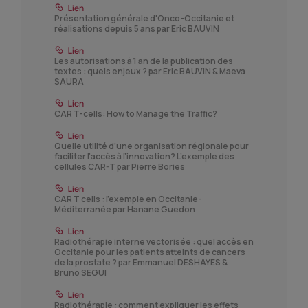
Présentation générale d'Onco-Occitanie et
réalisations depuis 5 ans par Eric BAUVIN
Les autorisations à 1 an de la publication des
textes : quels enjeux ? par Eric BAUVIN & Maeva
SAURA
CAR T-cells: How to Manage the Traffic?
Quelle utilité d’une organisation régionale pour
faciliter l’accès à l’innovation? L’exemple des
cellules CAR-T par Pierre Bories
CAR T cells : l'exemple en Occitanie-
Méditerranée par Hanane Guedon
Radiothérapie interne vectorisée : quel accès en
Occitanie pour les patients atteints de cancers
de la prostate ? par Emmanuel DESHAYES &
Bruno SEGUI
Radiothérapie : comment expliquer les effets