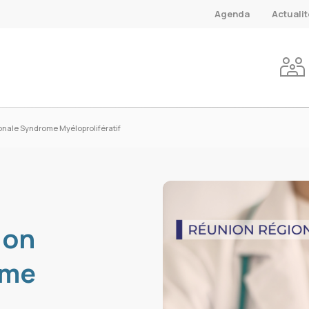
Agenda
Actuali
onale Syndrome Myéloprolifératif
ion
ome