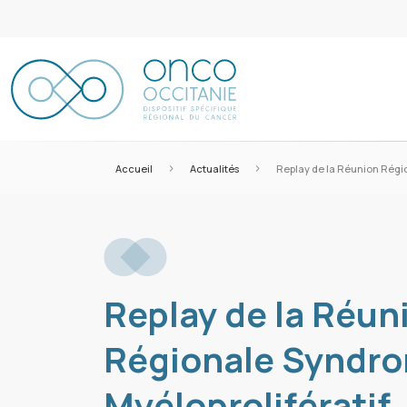
>
>
Accueil
Actualités
Replay de la Réunion Régi
Replay de la Réun
Régionale Syndr
Myéloprolifératif