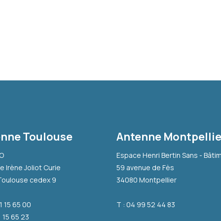
nne Toulouse
Antenne Montpellie
-O
Espace Henri Bertin Sans - Bâti
e Irène Joliot Curie
59 avenue de Fès
Toulouse cedex 9
34080 Montpellier
31 15 65 00
T : 04 99 52 44 83
1 15 65 23