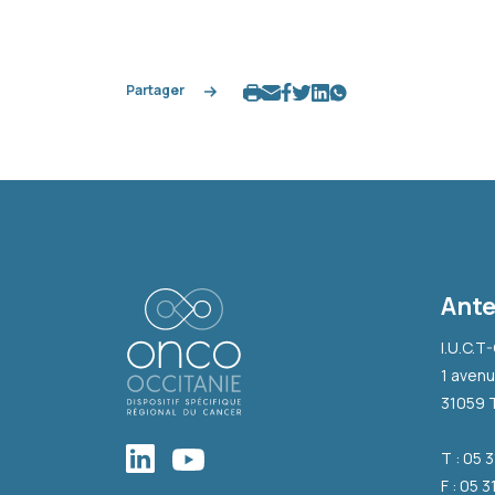
Partager
Ante
I.U.C.T
1 avenu
31059 
T : 05 
F : 05 3