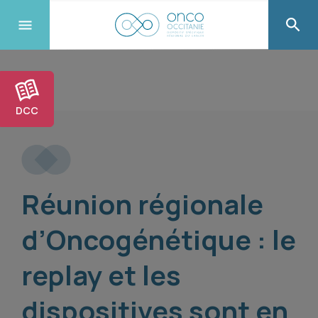
DCC
Réunion régionale
d’Oncogénétique : le
replay et les
dispositives sont en