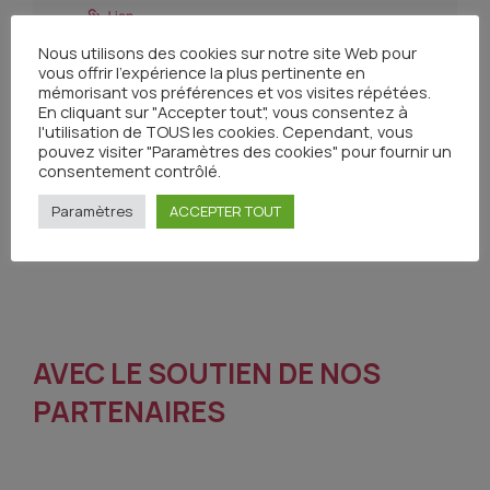
Cancer du pancréas
Nous utilisons des cookies sur notre site Web pour
vous offrir l'expérience la plus pertinente en
Cancer du côlon
mémorisant vos préférences et vos visites répétées.
En cliquant sur "Accepter tout", vous consentez à
l'utilisation de TOUS les cookies. Cependant, vous
Cancer de la prostate
pouvez visiter "Paramètres des cookies" pour fournir un
consentement contrôlé.
Rôle des conseillers en génétique dans le
parcours et la description oncogénétique
Paramètres
ACCEPTER TOUT
AVEC LE SOUTIEN DE NOS
PARTENAIRES