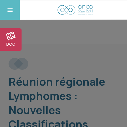
DCC
Réunion régionale
Lymphomes :
Nouvelles
Classifications