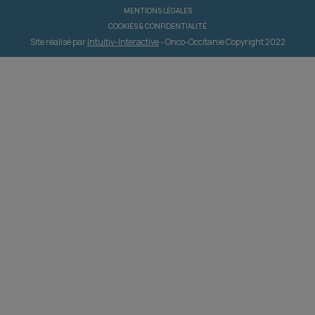
MENTIONS LÉGALES
COOKIES & CONFIDENTIALITÉ
Site réalisé par
Intuitiv-Interactive
- Onco-Occitanie Copyright 2022