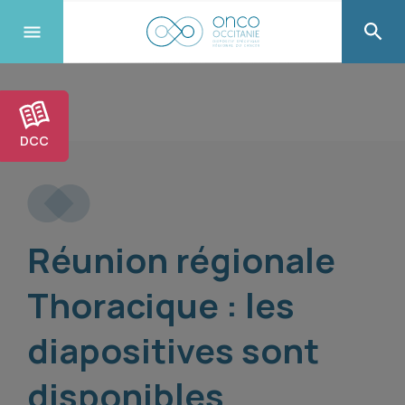
DCC
Réunion régionale
Thoracique : les
diapositives sont
disponibles