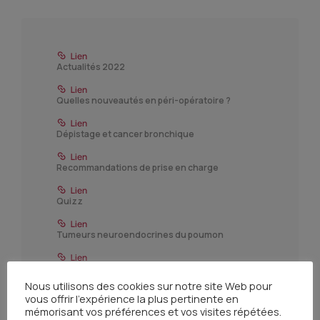
Actualités 2022
Quelles nouveautés en péri-opératoire ?
Dépistage et cancer bronchique
Recommandations de prise en charge
Quizz
Tumeurs neuroendocrines du poumon
Nouvelles modalités d'accès précoce aux
médicaments
Nous utilisons des cookies sur notre site Web pour
vous offrir l'expérience la plus pertinente en
mémorisant vos préférences et vos visites répétées.
Essais clinique