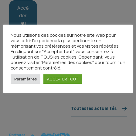
Accé
der
au
baro
Nous utilisons des cookies sur notre site Web pour
mètr
vous offrir l'expérience la plus pertinente en
e
mémorisant vos préférences et vos visites répétées.
En cliquant sur "Accepter tout", vous consentez à
l'utilisation de TOUS les cookies. Cependant, vous
pouvez visiter "Paramètres des cookies" pour fournir un
consentement contrôlé.
Paramètres
ACCEPTER TOUT
Toutes les actualités
Partager