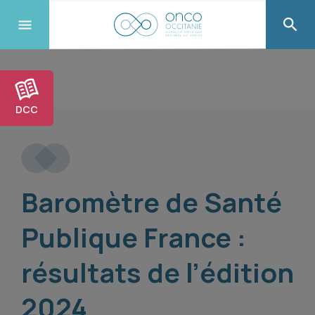
DCC
Baromètre de Santé
Publique France :
résultats de l’édition
2024