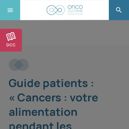
DCC
Guide patients :
« Cancers : votre
alimentation
pendant les