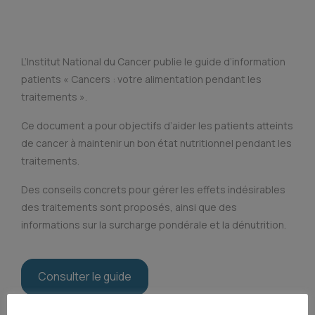
L’Institut National du Cancer publie le guide d’information
patients « Cancers : votre alimentation pendant les
traitements ».
Ce document a pour objectifs d’aider les patients atteints
de cancer à maintenir un bon état nutritionnel pendant les
traitements.
Des conseils concrets pour gérer les effets indésirables
des traitements sont proposés, ainsi que des
informations sur la surcharge pondérale et la dénutrition.
Consulter le guide