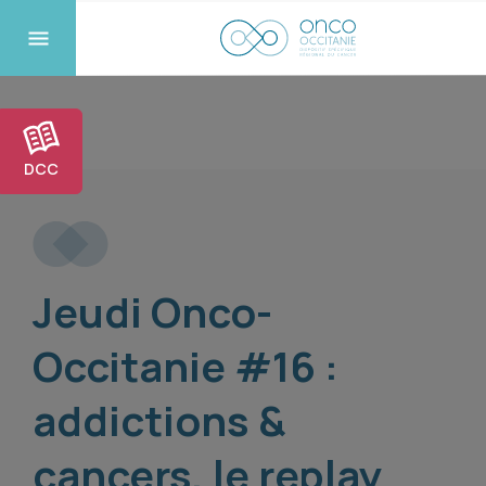
DCC
Jeudi Onco-
Occitanie #16 :
addictions &
cancers, le replay