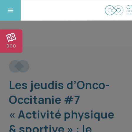
DCC
Les jeudis d’Onco-
Occitanie #7
« Activité physique
& sportive » : le