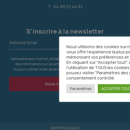
T : 04 99 52 44 83
S'inscrire à la newsletter
Nous utilisons des cookies sur 
vous offrir l'expérience la plus 
mémorisant vos préférences et v
Votre adresse e-mail est utilisée pour vous envoyer notre newsletter et
En cliquant sur "Accepter tout"
des informations sur les activités d'Onco Occitanie. Vous pouvez
l'utilisation de TOUS les cooki
toujours utiliser le lien de désinscription inclus dans la newsletter.
pouvez visiter "Paramètres des 
consentement contrôlé.
Nous contacter
Paramètres
ACCEPTER TOU
MENTIONS LÉGALES