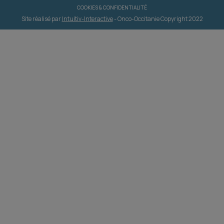
COOKIES & CONFIDENTIALITÉ
Site réalisé par
Intuitiv-Interactive
- Onco-Occitanie Copyright 2022