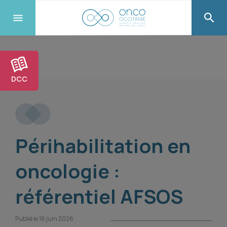
DCC
Périhabilitation en
oncologie :
référentiel AFSOS
Publié le 18 juin 2026